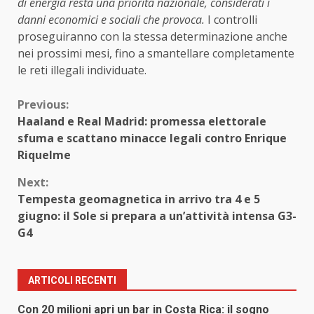
di energia resta una priorità nazionale, considerati i
danni economici e sociali che provoca.
I controlli
proseguiranno con la stessa determinazione anche
nei prossimi mesi, fino a smantellare completamente
le reti illegali individuate.
Continue
Previous:
Haaland e Real Madrid: promessa elettorale
Reading
sfuma e scattano minacce legali contro Enrique
Riquelme
Next:
Tempesta geomagnetica in arrivo tra 4 e 5
giugno: il Sole si prepara a un’attività intensa G3-
G4
ARTICOLI RECENTI
Con 20 milioni apri un bar in Costa Rica: il sogno