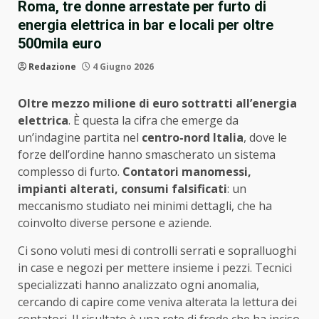
Roma, tre donne arrestate per furto di
energia elettrica in bar e locali per oltre
500mila euro
Redazione
4 Giugno 2026
Oltre mezzo milione di euro sottratti all’energia
elettrica
. È questa la cifra che emerge da
un’indagine partita nel
centro-nord Italia
, dove le
forze dell’ordine hanno smascherato un sistema
complesso di furto.
Contatori manomessi,
impianti alterati, consumi falsificati
: un
meccanismo studiato nei minimi dettagli, che ha
coinvolto diverse persone e aziende.
Ci sono voluti mesi di controlli serrati e sopralluoghi
in case e negozi per mettere insieme i pezzi. Tecnici
specializzati hanno analizzato ogni anomalia,
cercando di capire come veniva alterata la lettura dei
contatori. Il risultato è una rete di frode che ha inciso