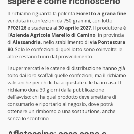
sapere e come riconoscerlo
Il richiamo riguarda la polenta
Fioretto a grana fine
venduta in confezioni da 750 grammi, con lotto
PF02126
e scadenza al
30 aprile 2027
. Il produttore è
l’
Azienda Agricola Marello di Camino
, in provincia
di
Alessandria
, nello stabilimento di
via Pontestura
80
. Solo le confezioni di quel lotto sono coinvolte: le
altre restano fuori dal provvedimento.
I supermercati e le catene di distribuzione hanno già
tolto dai loro scaffali quelle confezioni, ma il richiamo
vale anche per chi le ha acquistate e le ha in casa. Il
richiamo dura 30 giorni dalla pubblicazione
dell’avviso: chi ha quel prodotto deve smettere di
consumarlo e riportarlo al negozio, dove potrà
ottenere un rimborso o una sostituzione, anche
senza lo scontrino.
Aflatossine: cosa sono e