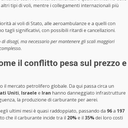
altri tipi di voli, mentre i collegamenti internazionali più
orità ai voli di Stato, alle aeroambulanze e a quelli con
o tagli significativi, con possibili ritardi e cancellazioni.
io di disagi, ma necessario per mantenere gli scali maggiori
 complesso.
me il conflitto pesa sul prezzo e
 il mercato petrolifero globale. Da qui passa circa un
ati Uniti
,
Israele
e
Iran
hanno danneggiato infrastrutture
eguenza, la produzione di carburante per aerei.
negli ultimi mesi è quasi raddoppiato, passando da
96
a
197
o che il carburante incide tra il
20%
e il
35%
dei loro costi