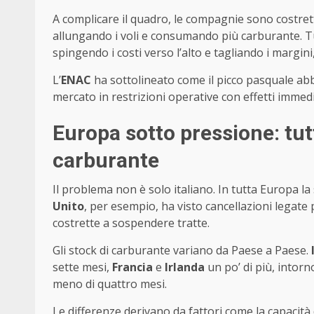
A complicare il quadro, le compagnie sono costrette
allungando i voli e consumando più carburante. T
spingendo i costi verso l’alto e tagliando i margini
L’
ENAC
ha sottolineato come il picco pasquale abbi
mercato in restrizioni operative con effetti immedi
Europa sotto pressione: tutt
carburante
Il problema non è solo italiano. In tutta Europa la s
Unito
, per esempio, ha visto cancellazioni legat
costrette a sospendere tratte.
Gli stock di carburante variano da Paese a Paese.
sette mesi,
Francia
e
Irlanda
un po’ di più, intorn
meno di quattro mesi.
Le differenze derivano da fattori come la capacità 