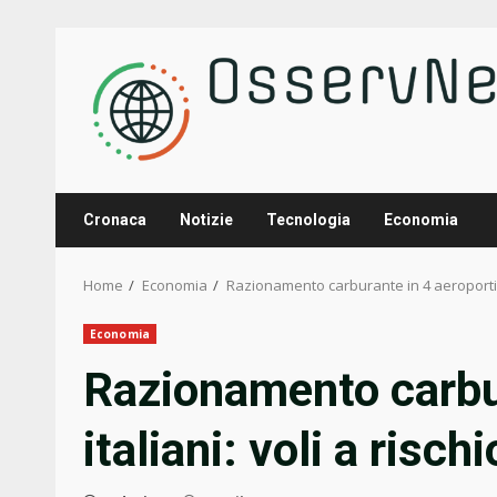
Skip
to
content
Cronaca
Notizie
Tecnologia
Economia
Home
Economia
Razionamento carburante in 4 aeroporti ita
Economia
Razionamento carbur
italiani: voli a rischi