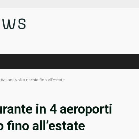
liani: voli a rischio fino all’estate
ante in 4 aeroporti
o fino all’estate