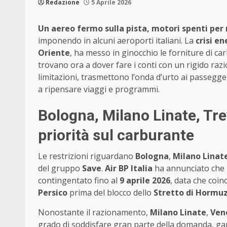
Redazione
5 Aprile 2026
Un aereo fermo sulla pista, motori spenti pe
imponendo in alcuni aeroporti italiani. La
crisi e
Oriente
, ha messo in ginocchio le forniture di car
trovano ora a dover fare i conti con un rigido ra
limitazioni, trasmettono l’onda d’urto ai passegge
a ripensare viaggi e programmi.
Bologna, Milano Linate, Tre
priorità sul carburante
Le restrizioni riguardano
Bologna
,
Milano Linat
del gruppo
Save
.
Air BP Italia
ha annunciato che i
contingentato fino al
9 aprile 2026
, data che coin
Persico
prima del blocco dello
Stretto di Hormu
Nonostante il razionamento,
Milano Linate
,
Ven
grado di soddisfare gran parte della domanda, garan