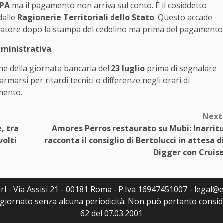
iPA
ma il pagamento non arriva sul conto. È il cosiddetto
dalle
Ragionerie Territoriali dello Stato
. Questo accade
ratore dopo la stampa del cedolino ma prima del pagamento
ministrativa
.
 fine della giornata bancaria del
23 luglio
prima di segnalare
armarsi per ritardi tecnici o differenze negli orari di
amento.
Next
, tra
Amores Perros restaurato su Mubi: Inarrit
volti
racconta il consiglio di Bertolucci in attesa d
Digger con Cruis
rl - Via Assisi 21 - 00181 Roma - P.Iva 16947451007 - legal@ed
ggiornato senza alcuna periodicità. Non può pertanto consider
62 del 07.03.2001