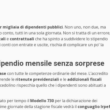
er migliaia di dipendenti pubblici
. Non uno, non due, ma
conto, tutti in una sola giornata. Non si tratta di un errore
cali
e
contrattuali
che ha spinto a suddividere lo stipendio
 conti con entrate e uscite, rischia di complicare un po’ la
ipendio mensile senza sorprese
ase
con tutte le competenze ordinarie del mese. L’accredito
prende le
ritenute previdenziali
e le
addizionali fiscali
cedolino rispecchia quello che i dipendenti sono abituati a
iato per tempo il
Modello 730
per la dichiarazione dei
rime giornate della stagione fiscale vedrà il
conguaglio Irpe