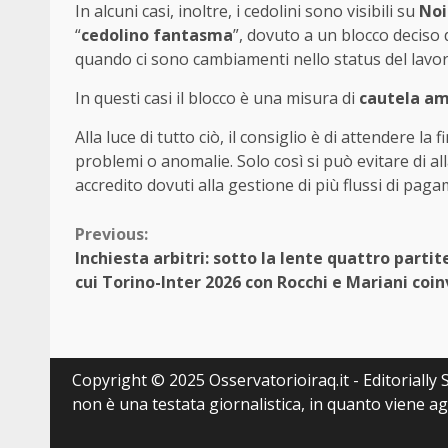
In alcuni casi, inoltre, i cedolini sono visibili su
No
“
cedolino fantasma
”, dovuto a un blocco deciso 
quando ci sono cambiamenti nello status del lavo
In questi casi il blocco è una misura di
cautela am
Alla luce di tutto ciò, il consiglio è di attendere la
problemi o anomalie. Solo così si può evitare di all
accredito dovuti alla gestione di più flussi di pag
Continue
Previous:
Inchiesta arbitri: sotto la lente quattro partite
Reading
cui Torino-Inter 2026 con Rocchi e Mariani coin
Copyright © 2025 Osservatorioiraq.it - Editorially S
non è una testata giornalistica, in quanto viene a