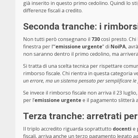
già inserito in questo primo cedolino. Quindi lo s
differenze fiscali a credito.
Seconda tranche: i rimborsi
Non tutti però consegnano il
730
così presto. Chi
finestra per l’“
emissione urgente
” di
NoiPA
, avr
non saranno dentro il primo cedolino, ma arriv
Si tratta di una scelta tecnica per rispettare com
rimborso fiscale. Chi rientra in questa categoria
un errore, ma un sistema pensato per semplificare le
Se invece il rimborso fiscale non arriva il 23 lugl
per l’
emissione urgente
e il pagamento slitterà a
Terza tranche: arretrati per
Il triplo accredito riguarda soprattutto
docenti
e 
fiscali, arriva anche un terzo pagamento legato a