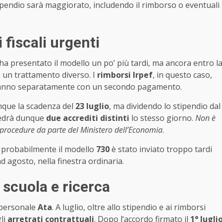
tipendio sarà maggiorato, includendo il rimborso o eventuali
 fiscali urgenti
 ha presentato il modello un po’ più tardi, ma ancora entro l
à un trattamento diverso. I
rimborsi Irpef
, in questo caso,
eranno separatamente con un secondo pagamento.
unque la scadenza del
23 luglio
, ma dividendo lo stipendio dal
 vedrà dunque
due accrediti distinti
lo stesso giorno.
Non è
 procedure da parte del Ministero dell’Economia
.
io, probabilmente il modello
730
è stato inviato troppo tardi
d agosto, nella finestra ordinaria.
 scuola e ricerca
personale
Ata
. A luglio, oltre allo stipendio e ai rimborsi
gli
arretrati contrattuali
. Dopo l’accordo firmato il
1° lugli