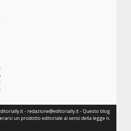
.
:
u
i
e
itorially.it - redazione@editorially.it - Questo blog
arsi un prodotto editoriale ai sensi della legge n.