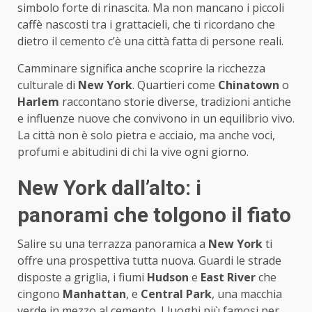
simbolo forte di rinascita. Ma non mancano i piccoli
caffè nascosti tra i grattacieli, che ti ricordano che
dietro il cemento c’è una città fatta di persone reali.
Camminare significa anche scoprire la ricchezza
culturale di
New York
. Quartieri come
Chinatown
o
Harlem
raccontano storie diverse, tradizioni antiche
e influenze nuove che convivono in un equilibrio vivo.
La città non è solo pietra e acciaio, ma anche voci,
profumi e abitudini di chi la vive ogni giorno.
New York dall’alto: i
panorami che tolgono il fiato
Salire su una terrazza panoramica a
New York
ti
offre una prospettiva tutta nuova. Guardi le strade
disposte a griglia, i fiumi
Hudson
e
East River
che
cingono
Manhattan
, e
Central Park
, una macchia
verde in mezzo al cemento. I luoghi più famosi per