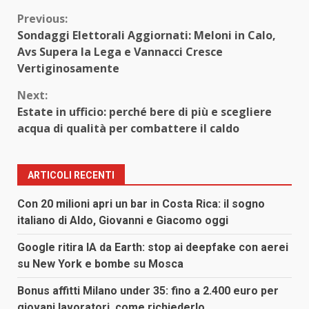
Continue
Previous:
Sondaggi Elettorali Aggiornati: Meloni in Calo,
Reading
Avs Supera la Lega e Vannacci Cresce
Vertiginosamente
Next:
Estate in ufficio: perché bere di più e scegliere
acqua di qualità per combattere il caldo
ARTICOLI RECENTI
Con 20 milioni apri un bar in Costa Rica: il sogno
italiano di Aldo, Giovanni e Giacomo oggi
Google ritira IA da Earth: stop ai deepfake con aerei
su New York e bombe su Mosca
Bonus affitti Milano under 35: fino a 2.400 euro per
giovani lavoratori, come richiederlo