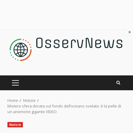
×
Skip
to
content
PRIMARY
MENU
Home
Notizie
Mistero sfera dorata sul fondo dell’oceano svelato: è la pelle di
un anemone gigante VIDEO
Notizie