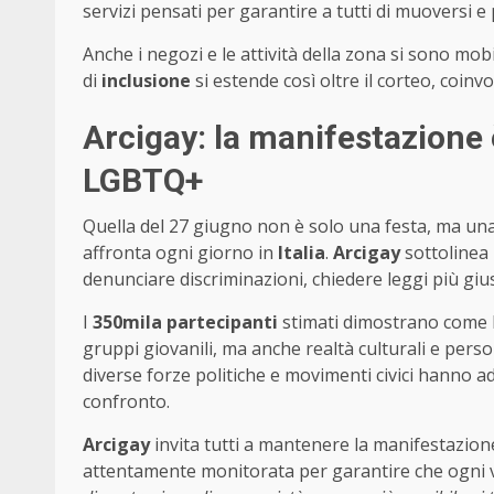
servizi pensati per garantire a tutti di muoversi e 
Anche i negozi e le attività della zona si sono mob
di
inclusione
si estende così oltre il corteo, coinvo
Arcigay: la manifestazione è 
LGBTQ+
Quella del 27 giugno non è solo una festa, ma una
affronta ogni giorno in
Italia
.
Arcigay
sottolinea
denunciare discriminazioni, chiedere leggi più giust
I
350mila partecipanti
stimati dimostrano come l
gruppi giovanili, ma anche realtà culturali e pe
diverse forze politiche e movimenti civici hanno a
confronto.
Arcigay
invita tutti a mantenere la manifestazio
attentamente monitorata per garantire che ogni v