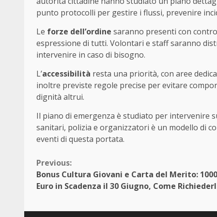
autorità cittadine hanno studiato un piano dettagl
punto protocolli per gestire i flussi, prevenire in
Le
forze dell’ordine
saranno presenti con controlli
espressione di tutti. Volontari e staff saranno dis
intervenire in caso di bisogno.
L’
accessibilità
resta una priorità, con aree dedica
inoltre previste regole precise per evitare compo
dignità altrui.
Il piano di emergenza è studiato per intervenire su
sanitari, polizia e organizzatori è un modello di 
eventi di questa portata.
Continue
Previous:
Bonus Cultura Giovani e Carta del Merito: 100
Reading
Euro in Scadenza il 30 Giugno, Come Richiederl