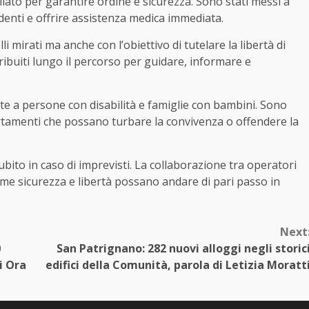
iato per garantire ordine e sicurezza. Sono stati messi a
cidenti e offrire assistenza medica immediata.
 mirati ma anche con l’obiettivo di tutelare la libertà di
tribuiti lungo il percorso per guidare, informare e
te a persone con disabilità e famiglie con bambini. Sono
rtamenti che possano turbare la convivenza o offendere la
bito in caso di imprevisti. La collaborazione tra operatori
come sicurezza e libertà possano andare di pari passo in
Next
0
San Patrignano: 282 nuovi alloggi negli storic
i Ora
edifici della Comunità, parola di Letizia Moratt