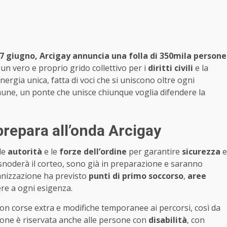
 27 giugno, Arcigay annuncia una folla di 350mila persone
n vero e proprio grido collettivo per i
diritti civili
e la
energia unica, fatta di voci che si uniscono oltre ogni
comune, un ponte che unisce chiunque voglia difendere la
 prepara all’onda Arcigay
le
autorità
e le
forze dell’ordine
per garantire
sicurezza
e
si snoderà il corteo, sono già in preparazione e saranno
rganizzazione ha previsto
punti di primo soccorso
,
aree
ere a ogni esigenza.
on corse extra e modifiche temporanee ai percorsi, così da
zione è riservata anche alle persone con
disabilità
, con