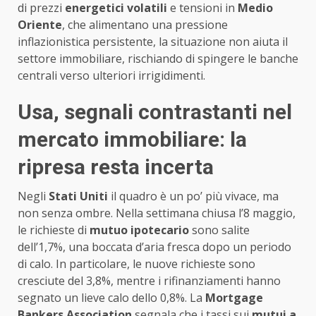
di prezzi
energetici volatili
e tensioni in
Medio
Oriente
, che alimentano una pressione
inflazionistica persistente, la situazione non aiuta il
settore immobiliare, rischiando di spingere le banche
centrali verso ulteriori irrigidimenti.
Usa, segnali contrastanti nel
mercato immobiliare: la
ripresa resta incerta
Negli
Stati Uniti
il quadro è un po’ più vivace, ma
non senza ombre. Nella settimana chiusa l’8 maggio,
le richieste di
mutuo ipotecario
sono salite
dell’1,7%, una boccata d’aria fresca dopo un periodo
di calo. In particolare, le nuove richieste sono
cresciute del 3,8%, mentre i rifinanziamenti hanno
segnato un lieve calo dello 0,8%. La
Mortgage
Bankers Association
segnala che i tassi sui
mutui a