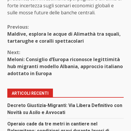
forte incertezza sugli scenari economici globali e
sulle mosse future delle banche centrali.
Continue
Previous:
Maldive, esplora le acque di Alimathà tra squali,
Reading
tartarughe e coralli spettacolari
Next:
Meloni: Consiglio d’Europa riconosce legittimità
hub migranti modello Albania, approccio italiano
adottato in Europa
ARTICOLI RECENTI
Decreto Giustizia-Migranti: Via Libera Definitivo con
Novità su Asilo e Avvocati
Operaio cade da tre metri in cantiere nel
Palermitano: condizioni gravi durante lavori di