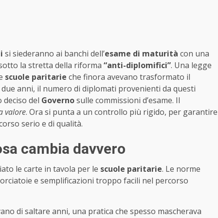
i
si siederanno ai banchi dell’
esame di maturità
con una
otto la stretta della riforma
“anti-diplomifici”
. Una legge
le
scuole paritarie
che finora avevano trasformato il
 due anni, il numero di diplomati provenienti da questi
o deciso del
Governo
sulle commissioni d’esame. Il
a valore
. Ora si punta a un controllo più rigido, per garantire
rcorso serio e di qualità.
cosa cambia davvero
to le carte in tavola per le
scuole paritarie
. Le norme
orciatoie e semplificazioni troppo facili nel percorso
no di saltare anni, una pratica che spesso mascherava