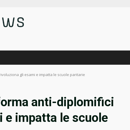
 rivoluziona gli esami e impatta le scuole paritarie
forma anti-diplomifici
i e impatta le scuole