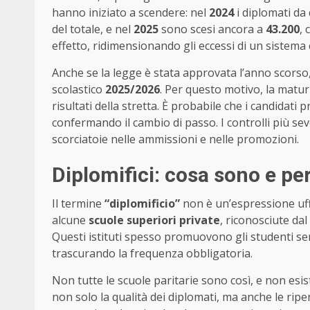
hanno iniziato a scendere: nel
2024
i diplomati da
del totale, e nel
2025
sono scesi ancora a
43.200
, 
effetto, ridimensionando gli eccessi di un sistema
Anche se la legge è stata approvata l’anno scorso,
scolastico
2025/2026
. Per questo motivo, la matur
risultati della stretta. È probabile che i candidati
confermando il cambio di passo. I controlli più sev
scorciatoie nelle ammissioni e nelle promozioni.
Diplomifici: cosa sono e p
Il termine
“diplomificio”
non è un’espressione uffi
alcune
scuole superiori private
, riconosciute dal
Questi istituti spesso promuovono gli studenti senz
trascurando la frequenza obbligatoria.
Non tutte le scuole paritarie sono così, e non es
non solo la qualità dei diplomati, ma anche le riper