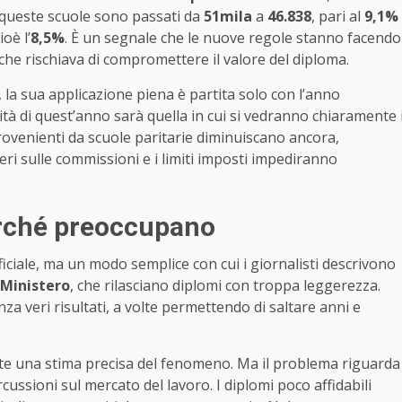
 queste scuole sono passati da
51mila
a
46.838
, pari al
9,1%
cioè l’
8,5%
. È un segnale che le nuove regole stanno facendo
 che rischiava di compromettere il valore del diploma.
 la sua applicazione piena è partita solo con l’anno
ità di quest’anno sarà quella in cui si vedranno chiaramente 
 provenienti da scuole paritarie diminuiscano ancora,
eri sulle commissioni e i limiti imposti impediranno
erché preoccupano
ciale, ma un modo semplice con cui i giornalisti descrivono
Ministero
, che rilasciano diplomi con troppa leggerezza.
a veri risultati, a volte permettendo di saltare anni e
iste una stima precisa del fenomeno. Ma il problema riguarda
cussioni sul mercato del lavoro. I diplomi poco affidabili