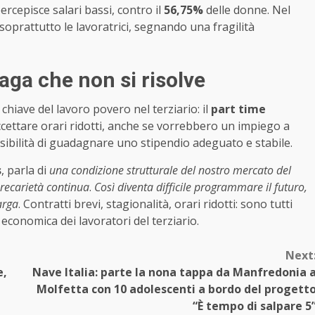
ercepisce salari bassi, contro il
56,75%
delle donne. Nel
 soprattutto le lavoratrici, segnando una fragilità
iaga che non si risolve
chiave del lavoro povero nel terziario: il
part time
accettare orari ridotti, anche se vorrebbero un impiego a
ibilità di guadagnare uno stipendio adeguato e stabile.
s
, parla di
una condizione strutturale del nostro mercato del
precarietà continua
.
Così diventa difficile programmare il futuro,
larga
. Contratti brevi, stagionalità, orari ridotti: sono tutti
a economica dei lavoratori del terziario.
Next
e,
Nave Italia: parte la nona tappa da Manfredonia 
Molfetta con 10 adolescenti a bordo del progett
“È tempo di salpare 5