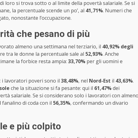
di loro si trova sotto o al limite della povertà salariale. Se si
mane, la percentuale scende un po’, al
41,71%
. Numeri che
ato, nonostante l’occupazione.
rità che pesano di più
avorato almeno una settimana nel terziario, il
40,92% degli
tre tra le donne la percentuale sale al
52,93%
. Anche
timane la forbice resta ampia:
33,70%
per gli uomini e
t
i lavoratori poveri sono il
38,48%
, nel
Nord-Est
il
43,63%
.
Isole
che la situazione si fa pesante: qui il
61,47%
dei
vertà salariale. Se si considerano solo i lavoratori con almen
l fanalino di coda con il
56,35%
, confermando un divario
le e più colpito