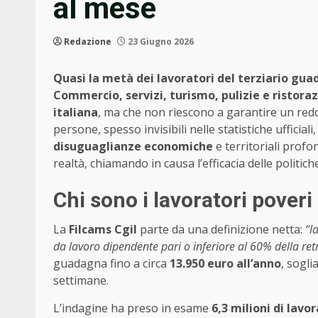
al mese
Redazione
23 Giugno 2026
Quasi la metà dei lavoratori del terziario gua
Commercio, servizi, turismo, pulizie e ristoraz
italiana
, ma che non riescono a garantire un reddi
persone, spesso invisibili nelle statistiche ufficia
disuguaglianze economiche
e territoriali profo
realtà, chiamando in causa l’efficacia delle politich
Chi sono i lavoratori poveri 
La
Filcams Cgil
parte da una definizione netta:
“l
da lavoro dipendente pari o inferiore al 60% della r
guadagna fino a circa
13.950 euro all’anno
, sogli
settimane.
L’indagine ha preso in esame
6,3 milioni di lavor