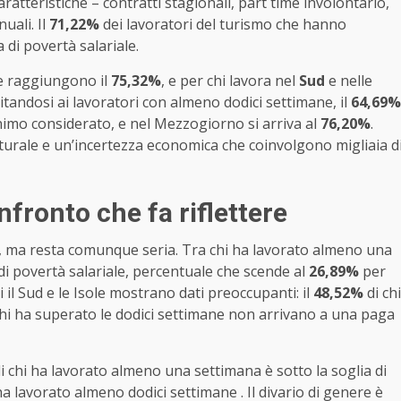
aratteristiche – contratti stagionali, part time involontario,
uali. Il
71,22%
dei lavoratori del turismo che hanno
 di povertà salariale.
he raggiungono il
75,32%
, e per chi lavora nel
Sud
e nelle
mitandosi ai lavoratori con almeno dodici settimane, il
64,69%
imo considerato, e nel Mezzogiorno si arriva al
76,20%
.
urale e un’incertezza economica che coinvolgono migliaia d
fronto che fa riflettere
 ma resta comunque seria. Tra chi ha lavorato almeno una
i povertà salariale, percentuale che scende al
26,89%
per
il Sud e le Isole mostrano dati preoccupanti: il
48,52%
di chi
chi ha superato le dodici settimane non arrivano a una paga
i chi ha lavorato almeno una settimana è sotto la soglia di
ha lavorato almeno dodici settimane . Il divario di genere è