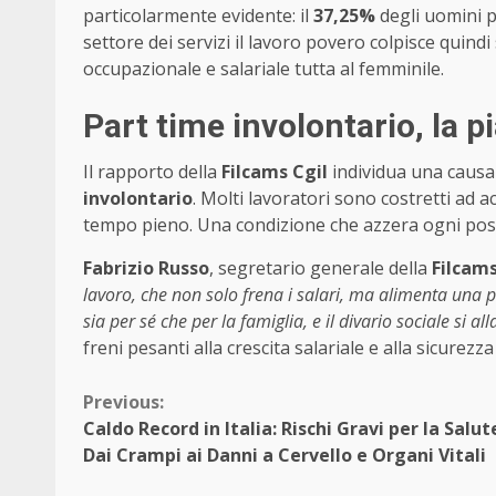
particolarmente evidente: il
37,25%
degli uomini p
settore dei servizi il lavoro povero colpisce quindi
occupazionale e salariale tutta al femminile.
Part time involontario, la p
Il rapporto della
Filcams Cgil
individua una causa 
involontario
. Molti lavoratori sono costretti ad 
tempo pieno. Una condizione che azzera ogni poss
Fabrizio Russo
, segretario generale della
Filcam
lavoro, che non solo frena i salari, ma alimenta una 
sia per sé che per la famiglia, e il divario sociale si al
freni pesanti alla crescita salariale e alla sicurezz
Continue
Previous:
Caldo Record in Italia: Rischi Gravi per la Salut
Reading
Dai Crampi ai Danni a Cervello e Organi Vitali