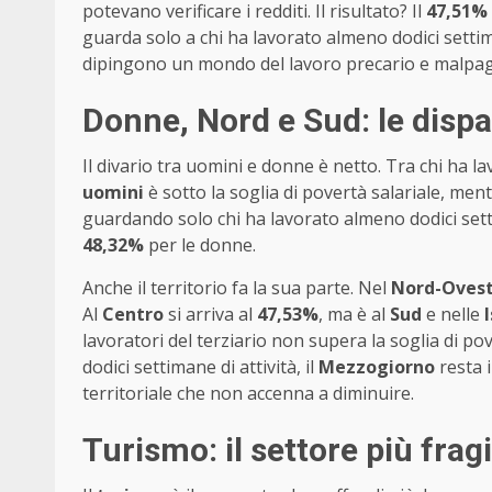
potevano verificare i redditi. Il risultato? Il
47,51%
guarda solo a chi ha lavorato almeno dodici setti
dipingono un mondo del lavoro precario e malpag
Donne, Nord e Sud: le dispa
Il divario tra uomini e donne è netto. Tra chi ha l
uomini
è sotto la soglia di povertà salariale, men
guardando solo chi ha lavorato almeno dodici set
48,32%
per le donne.
Anche il territorio fa la sua parte. Nel
Nord-Oves
Al
Centro
si arriva al
47,53%
, ma è al
Sud
e nelle
lavoratori del terziario non supera la soglia di po
dodici settimane di attività, il
Mezzogiorno
resta i
territoriale che non accenna a diminuire.
Turismo: il settore più fragi