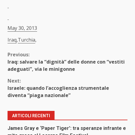
May 30, 2013
Iraq
,
Turchia
,
Continue
Previous:
Iraq: salvare la “dignità” delle donne con “vestiti
Reading
adeguati”, via le minigonne
Next:
Israele: quando l’accoglienza strumentale
diventa “piaga nazionale”
ARTICOLI RECENTI
James Gray e ‘Paper Tiger’: tra speranze infrante e