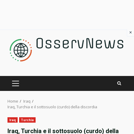
×
Skip
to
content
PRIMARY
MENU
Home
Iraq
Iraq, Turchia e il sottosuolo (curdo) della discordia
Iraq
Turchia
Iraq, Turchia e il sottosuolo (curdo) della