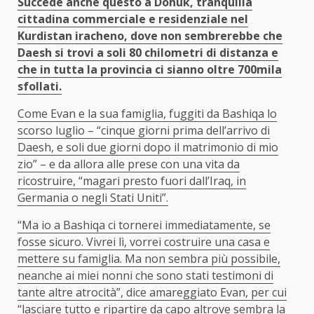
Succede anche questo a Dohuk, tranquilla
cittadina commerciale e residenziale nel
Kurdistan iracheno, dove non sembrerebbe che
Daesh si trovi a soli 80 chilometri di distanza e
che in tutta la provincia ci sianno oltre 700mila
sfollati.
Come Evan e la sua famiglia, fuggiti da Bashiqa lo
scorso luglio – “cinque giorni prima dell’arrivo di
Daesh, e soli due giorni dopo il matrimonio di mio
zio” – e da allora alle prese con una vita da
ricostruire, “magari presto fuori dall’Iraq, in
Germania o negli Stati Uniti”.
“Ma io a Bashiqa ci tornerei immediatamente, se
fosse sicuro. Vivrei lì, vorrei costruire una casa e
mettere su famiglia. Ma non sembra più possibile,
neanche ai miei nonni che sono stati testimoni di
tante altre atrocità”, dice amareggiato Evan, per cui
“lasciare tutto e ripartire da capo altrove sembra la