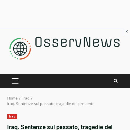
×
Skip
to
content
PRIMARY
MENU
Home
Iraq
Iraq. Sentenze sul passato, tragedie del presente
Iraq
Iraq. Sentenze sul passato, tragedie del