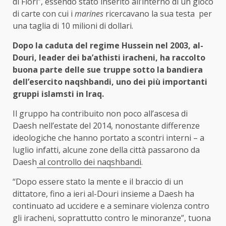
di Fiori”, essendo stato inserito all’interno di un gioco
di carte con cui i
marines
ricercavano la sua testa per
una taglia di 10 milioni di dollari.
Dopo la caduta del regime Hussein nel 2003, al-
Douri, leader dei ba’athisti iracheni, ha raccolto
buona parte delle sue truppe sotto la bandiera
dell’esercito naqshbandi, uno dei più importanti
gruppi islamsti in Iraq.
Il gruppo ha contribuito non poco all’ascesa di
Daesh nell’estate del 2014, nonostante differenze
ideologiche che hanno portato a scontri interni – a
luglio infatti, alcune zone della città passarono da
Daesh
al controllo dei naqshbandi
.
“Dopo essere stato la mente e il braccio di un
dittatore, fino a ieri al-Douri insieme a Daesh ha
continuato ad uccidere e a seminare violenza contro
gli iracheni, soprattutto contro le minoranze”, tuona