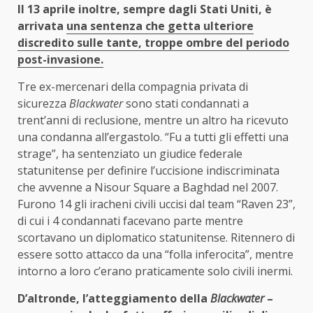
Il 13 aprile inoltre, sempre dagli Stati Uniti, è
arrivata
una sentenza che getta ulteriore
discredito sulle tante, troppe ombre del periodo
post-invasione.
Tre ex-mercenari della compagnia privata di
sicurezza
Blackwater
sono stati condannati a
trent’anni di reclusione, mentre un altro ha ricevuto
una condanna all’ergastolo. “Fu a tutti gli effetti una
strage”, ha sentenziato un giudice federale
statunitense per definire l’uccisione indiscriminata
che avvenne a Nisour Square a Baghdad nel 2007.
Furono 14 gli iracheni civili uccisi dal team “Raven 23”,
di cui i 4 condannati facevano parte mentre
scortavano un diplomatico statunitense. Ritennero di
essere sotto attacco da una “folla inferocita”, mentre
intorno a loro c’erano praticamente solo civili inermi.
D’altronde, l’atteggiamento della
Blackwater
–