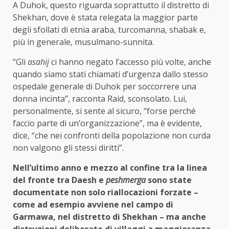
A Duhok, questo riguarda soprattutto il distretto di
Shekhan, dove è stata relegata la maggior parte
degli sfollati di etnia araba, turcomanna, shabak e,
più in generale, musulmano-sunnita.
“Gli
asahij
ci hanno negato l’accesso più volte, anche
quando siamo stati chiamati d’urgenza dallo stesso
ospedale generale di Duhok per soccorrere una
donna incinta”, racconta Raid, sconsolato. Lui,
personalmente, si sente al sicuro, “forse perché
faccio parte di un’organizzazione”, ma è evidente,
dice, “che nei confronti della popolazione non curda
non valgono gli stessi diritti”.
Nell’ultimo anno e mezzo al confine tra la linea
del fronte tra Daesh e
peshmerga
sono state
documentate non solo riallocazioni forzate –
come ad esempio avviene nel campo di
Garmawa, nel distretto di Shekhan – ma anche
distruzioni deliberate di villaggi a maggioranza