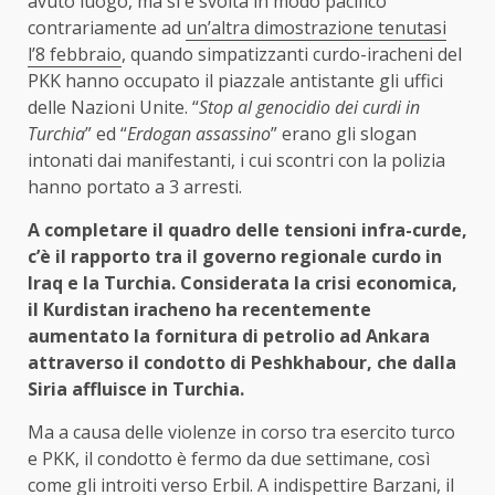
avuto luogo, ma si è svolta in modo pacifico
contrariamente ad
un’altra dimostrazione tenutasi
l’8 febbraio
, quando simpatizzanti curdo-iracheni del
PKK hanno occupato il piazzale antistante gli uffici
delle Nazioni Unite. “
Stop al genocidio dei curdi in
Turchia
” ed “
Erdogan assassino
” erano gli slogan
intonati dai manifestanti, i cui scontri con la polizia
hanno portato a 3 arresti.
A completare il quadro delle tensioni infra-curde,
c’è il rapporto tra il governo regionale curdo in
Iraq e la Turchia. Considerata la crisi economica,
il Kurdistan iracheno ha recentemente
aumentato la fornitura di petrolio ad Ankara
attraverso il condotto di Peshkhabour, che dalla
Siria affluisce in Turchia.
Ma a causa delle violenze in corso tra esercito turco
e PKK, il condotto è fermo da due settimane, così
come gli introiti verso Erbil. A indispettire Barzani, il