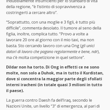
indubbiamente insufficienti per lo standard di vita
della regione, “è l’istinto di sopravvivenza a
costringerti a cercare altro”.
“Soprattutto, con una moglie e 3 figli, è tutto più
difficile”, commenta desolato. Il tumore al seno della
figlia, inoltre, complica tutto. “Provo a volte a
lavorare 20 ore al giorno con il mio taxi, ma non
basta. Sto cercando lavoro con una Ong (
gli unici
datori di lavoro che pagano regolarmente e bene, ndr
),
ma c’è molta competizione in quel settore”.
Dildar non ha torto. Di Ong in effetti ce ne sono
molte, non solo a Duhok, ma in tutto il Kurdistan,
dove si concentra la maggior parte degli sfollati
interni iracheni (in totale quasi 3 milioni in tutto
il paese).
La guerra contro Daesh fa dell’Iraq, secondo le
Nazioni Unite, un livello “3” di emergenza, al pari di