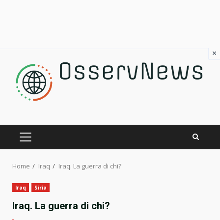
×
Skip
to
content
PRIMARY
MENU
Home
Iraq
Iraq. La guerra di chi?
Iraq
Siria
Iraq. La guerra di chi?