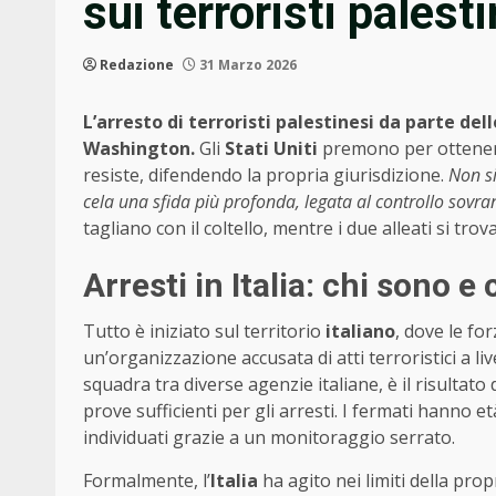
sui terroristi palest
Redazione
31 Marzo 2026
L’arresto di terroristi palestinesi da parte del
Washington.
Gli
Stati Uniti
premono per ottenere 
resiste, difendendo la propria giurisdizione.
Non si
cela una sfida più profonda, legata al controllo sovran
tagliano con il coltello, mentre i due alleati si t
Arresti in Italia: chi sono 
Tutto è iniziato sul territorio
italiano
, dove le fo
un’organizzazione accusata di atti terroristici a li
squadra tra diverse agenzie italiane, è il risultat
prove sufficienti per gli arresti. I fermati hanno et
individuati grazie a un monitoraggio serrato.
Formalmente, l’
Italia
ha agito nei limiti della prop