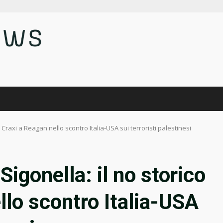
di Craxi a Reagan nello scontro Italia-USA sui terroristi palestinesi
Sigonella: il no storico
llo scontro Italia-USA