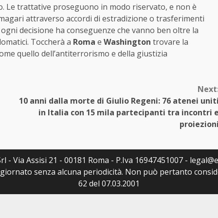
o. Le trattative proseguono in modo riservato, e non è
magari attraverso accordi di estradizione o trasferimenti
: ogni decisione ha conseguenze che vanno ben oltre la
plomatici. Toccherà a
Roma
e
Washington
trovare la
ome quello dell’antiterrorismo e della giustizia
Next
10 anni dalla morte di Giulio Regeni: 76 atenei unit
in Italia con 15 mila partecipanti tra incontri 
proiezion
rl - Via Assisi 21 - 00181 Roma - P.Iva 16947451007 - legal@ed
ggiornato senza alcuna periodicità. Non può pertanto consider
62 del 07.03.2001