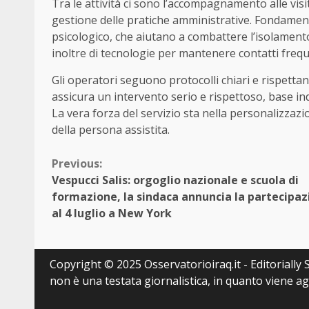
Tra le attività ci sono l’accompagnamento alle visite
gestione delle pratiche amministrative. Fondament
psicologico, che aiutano a combattere l’isolament
inoltre di tecnologie per mantenere contatti frequ
Gli operatori seguono protocolli chiari e rispettan
assicura un intervento serio e rispettoso, base in
La vera forza del servizio sta nella personalizzazio
della persona assistita.
Continue
Previous:
Vespucci Salis: orgoglio nazionale e scuola di
Reading
formazione, la sindaca annuncia la partecipaz
al 4 luglio a New York
Copyright © 2025 Osservatorioiraq.it - Editorially S
non è una testata giornalistica, in quanto viene a