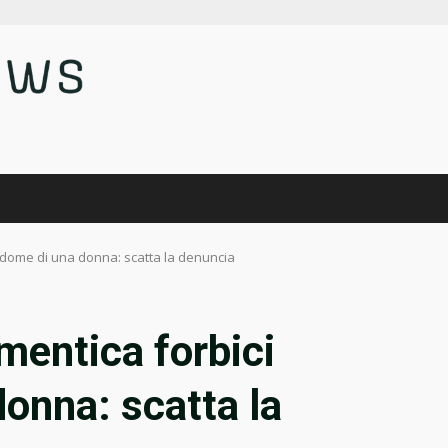
addome di una donna: scatta la denuncia
mentica forbici
donna: scatta la