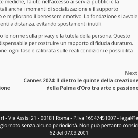
 mediche, l’aiuto nell’accesso ai servizi pubblici e la
ali anche i momenti di socializzazione e il supporto
o e migliorano il benessere emotivo. La fondazione si avvale
enti a distanza, evitando spostamenti inutili.
o le norme sulla privacy e la tutela della persona. Questo
dispensabile per costruire un rapporto di fiducia duraturo.
ne: ogni fase è calibrata sulle reali condizioni e possibilità
Next
Cannes 2024: Il dietro le quinte della creazion
ione
della Palma d’Oro tra arte e passion
rl - Via Assisi 21 - 00181 Roma - P.Iva 16947451007 - legal@ed
ggiornato senza alcuna periodicità. Non può pertanto consider
62 del 07.03.2001