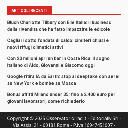
ARTICOLI RECENTI
Blush Charlotte Tilbury con Elle Italia: il business
della rivendita che ha fatto impazzire le edicole
Cagliari sotto l’ondata di caldo: cimiteri chiusi e
nuovi rifugi climatici attivi
Con 20 milioni apri un bar in Costa Rica: il sogno
italiano di Aldo, Giovanni e Giacomo oggi
Google ritira IA da Earth: stop ai deepfake con aerei
su New York e bombe su Mosca
Bonus affitti Milano under 35: fino a 2.400 euro per
giovani lavoratori, come richiederlo
Copyright © 2025 Osservatorioiraq.it - Editorially Srl -
Via Assisi 21 - 00181 Roma - P.Iva 16947451007 -