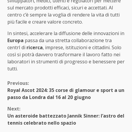
sviluppatori, medici, utenti e regolatori per mettere
sul mercato prodotti efficaci, sicuri e accettati. Al
centro c’è sempre la voglia di rendere la vita di tutti
più facile e creare valore concreto.
In sintesi, accelerare la diffusione delle innovazioni in
Europa
passa da una stretta collaborazione tra
centrI di
ricerca
, imprese, istituzioni e cittadini. Solo
così si potrà davvero trasformare il lavoro fatto nei
laboratori in strumenti di progresso e benessere per
tutti.
Continue
Previous:
Royal Ascot 2024: 35 corse di glamour e sport a un
Reading
passo da Londra dal 16 al 20 giugno
Next:
Un asteroide battezzato Jannik Sinner: l’astro del
tennis celebrato nello spazio