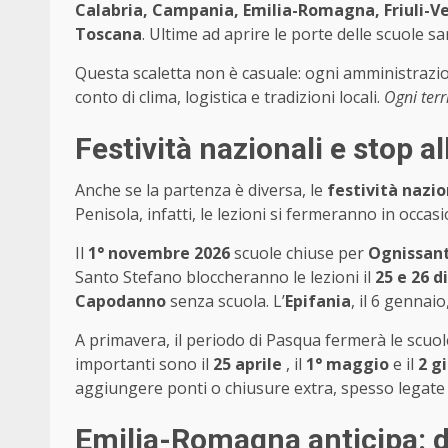
Calabria, Campania, Emilia-Romagna, Friuli-Ven
Toscana
. Ultime ad aprire le porte delle scuole 
Questa scaletta non è casuale: ogni amministrazi
conto di clima, logistica e tradizioni locali.
Ogni terr
Festività nazionali e stop al
Anche se la partenza è diversa, le
festività nazio
Penisola, infatti, le lezioni si fermeranno in occasio
Il
1° novembre 2026
scuole chiuse per
Ognissant
Santo Stefano bloccheranno le lezioni il
25 e 26 
Capodanno
senza scuola. L’
Epifania
, il 6 gennaio
A primavera, il periodo di Pasqua fermerà le scuole
importanti sono il
25 aprile
, il
1° maggio
e il
2 g
aggiungere ponti o chiusure extra, spesso legate a 
Emilia-Romagna anticipa: da