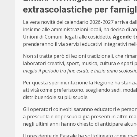
extrascolastiche per famigl
La vera novità del calendario 2026-2027 arriva dall
insieme alle amministrazioni locali, ha deciso di an
Unioni di Comuni, legati alle cosiddette
Agende tr
prenderanno il via servizi educativi integrativi nel
Non si tratta però di lezioni tradizionali, che rima
laboratori creativi, sport, musica, cultura e spazi
meglio il periodo tra fine estate e inizio anno scolastic
Per questa sperimentazione la Regione ha stanzi
attività come preferiscono, scegliendo sedi, moda
distribuendole su più scuole.
Gli operatori coinvolti saranno educatori e person
a prescuola e doposcuola già presenti in altre real
negli ultimi anni hanno chiesto di anticipare alcune
Il presidente de Pascale ha sottolineato come
ques