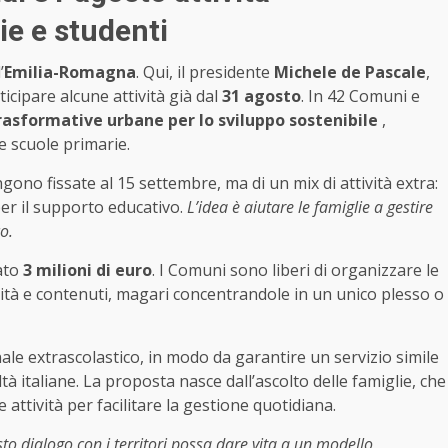
ie e studenti
’
Emilia-Romagna
. Qui, il presidente
Michele de Pascale
,
ticipare alcune attività già dal
31 agosto
. In 42 Comuni e
asformative urbane per lo sviluppo sostenibile
,
le scuole primarie.
ngono fissate al 15 settembre, ma di un mix di attività extra:
 per il supporto educativo.
L’idea è aiutare le famiglie a gestire
o.
ato
3 milioni di euro
. I Comuni sono liberi di organizzare le
lità e contenuti, magari concentrandole in un unico plesso o
ale extrascolastico, in modo da garantire un servizio simile
tà italiane. La proposta nasce dall’ascolto delle famiglie, che
 attività per facilitare la gestione quotidiana.
to dialogo con i territori possa dare vita a un modello