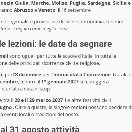
ezia Giulia, Marche, Molise, Puglia, Sardegna, Sicilia e
saranno
Abruzzo
e
Veneto
, il 16 settembre.
one regionale o provinciale decide in autonomia, tenendo
itorio si regola come meglio crede.
le lezioni: le date da segnare
nali
sono uguali per tutte le scuole d’Italia. In tutta la
ne delle principali ricorrenze civili e religiose.
i
, poi l’
8 dicembre
per l’
Immacolata Concezione
. Natale e
dicembre
, mentre il
1° gennaio 2027
si festeggerà
, è un’altra data di stop.
 tra il
28 e il 29 marzo 2027
. Le altre festività civili
iugno
. Oltre a queste, le singole regioni possono decidere d
eventi locali o tradizioni del posto.
l 31 agosto attività