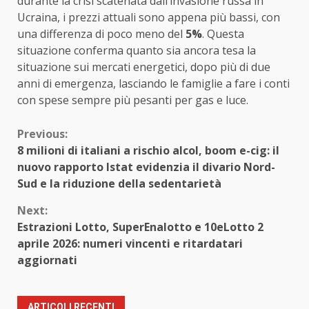
durante la crisi scatenata dall’invasione russa in
Ucraina, i prezzi attuali sono appena più bassi, con
una differenza di poco meno del
5%
. Questa
situazione conferma quanto sia ancora tesa la
situazione sui mercati energetici, dopo più di due
anni di emergenza, lasciando le famiglie a fare i conti
con spese sempre più pesanti per gas e luce.
Continue
Previous:
8 milioni di italiani a rischio alcol, boom e-cig: il
Reading
nuovo rapporto Istat evidenzia il divario Nord-
Sud e la riduzione della sedentarietà
Next:
Estrazioni Lotto, SuperEnalotto e 10eLotto 2
aprile 2026: numeri vincenti e ritardatari
aggiornati
ARTICOLI RECENTI