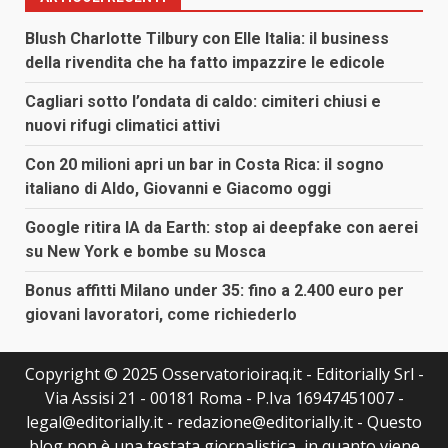
Blush Charlotte Tilbury con Elle Italia: il business
della rivendita che ha fatto impazzire le edicole
Cagliari sotto l’ondata di caldo: cimiteri chiusi e
nuovi rifugi climatici attivi
Con 20 milioni apri un bar in Costa Rica: il sogno
italiano di Aldo, Giovanni e Giacomo oggi
Google ritira IA da Earth: stop ai deepfake con aerei
su New York e bombe su Mosca
Bonus affitti Milano under 35: fino a 2.400 euro per
giovani lavoratori, come richiederlo
Copyright © 2025 Osservatorioiraq.it - Editorially Srl -
Via Assisi 21 - 00181 Roma - P.Iva 16947451007 -
legal@editorially.it - redazione@editorially.it - Questo
blog non è una testata giornalistica, in quanto viene