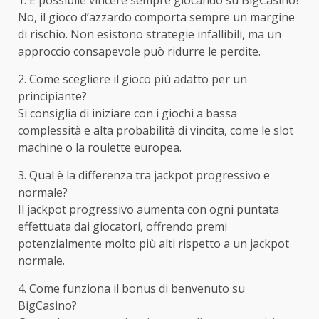
No, il gioco d’azzardo comporta sempre un margine
di rischio. Non esistono strategie infallibili, ma un
approccio consapevole può ridurre le perdite.
2. Come scegliere il gioco più adatto per un
principiante?
Si consiglia di iniziare con i giochi a bassa
complessità e alta probabilità di vincita, come le slot
machine o la roulette europea.
3. Qual è la differenza tra jackpot progressivo e
normale?
Il jackpot progressivo aumenta con ogni puntata
effettuata dai giocatori, offrendo premi
potenzialmente molto più alti rispetto a un jackpot
normale.
4. Come funziona il bonus di benvenuto su
BigCasino?