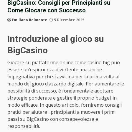
BigCasino: Consigli per Principianti su
Come Giocare con Successo
Emiliano Belmonte
5 Dicembre 2025
Introduzione al gioco su
BigCasino
Giocare su piattaforme online come
casino big
può
essere un’esperienza divertente, ma anche
impegnativa per chi si avvicina per la prima volta al
mondo del gioco d’azzardo digitale. Per aumentare le
possibilità di successo, è fondamentale adottare
strategie ponderate e gestire il proprio budget in
modo efficace. In questo articolo, forniremo consigli
pratici per aiutare i principianti a muovere i primi
passi su BigCasino con consapevolezza e
responsabilità.