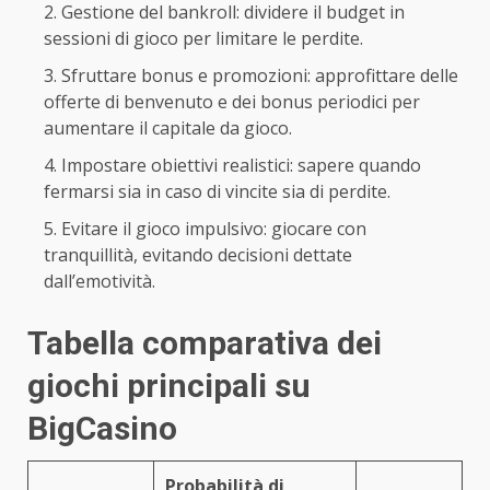
Gestione del bankroll: dividere il budget in
sessioni di gioco per limitare le perdite.
Sfruttare bonus e promozioni: approfittare delle
offerte di benvenuto e dei bonus periodici per
aumentare il capitale da gioco.
Impostare obiettivi realistici: sapere quando
fermarsi sia in caso di vincite sia di perdite.
Evitare il gioco impulsivo: giocare con
tranquillità, evitando decisioni dettate
dall’emotività.
Tabella comparativa dei
giochi principali su
BigCasino
Probabilità di