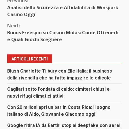
Continue
Previous:
Analisi della Sicurezza e Affidabilità di Winspark
Reading
Casino Oggi
Next:
Bonus Freespin su Casino Midas: Come Ottenerli
e Quali Giochi Scegliere
ARTICOLI RECENTI
Blush Charlotte Tilbury con Elle Italia: il business
della rivendita che ha fatto impazzire le edicole
Cagliari sotto l’ondata di caldo: cimiteri chiusi e
nuovi rifugi climatici attivi
Con 20 milioni apri un bar in Costa Rica: il sogno
italiano di Aldo, Giovanni e Giacomo oggi
Google ritira IA da Earth: stop ai deepfake con aerei