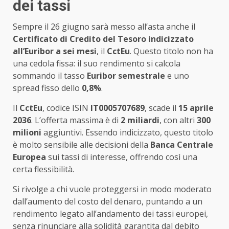
dei tassi
Sempre il 26 giugno sarà messo all’asta anche il
Certificato di Credito del Tesoro indicizzato
all’Euribor a sei mesi
, il
CctEu
. Questo titolo non ha
una cedola fissa: il suo rendimento si calcola
sommando il tasso
Euribor semestrale
e uno
spread fisso dello
0,8%
.
Il
CctEu
, codice ISIN
IT0005707689
, scade il
15 aprile
2036
. L’offerta massima è di
2 miliardi
, con altri
300
milioni
aggiuntivi. Essendo indicizzato, questo titolo
è molto sensibile alle decisioni della
Banca Centrale
Europea
sui tassi di interesse, offrendo così una
certa flessibilità.
Si rivolge a chi vuole proteggersi in modo moderato
dall’aumento del costo del denaro, puntando a un
rendimento legato all’andamento dei tassi europei,
senza rinunciare alla solidità garantita dal debito