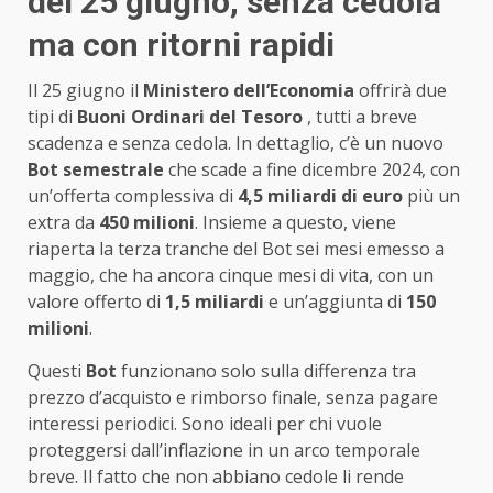
del 25 giugno, senza cedola
ma con ritorni rapidi
Il 25 giugno il
Ministero dell’Economia
offrirà due
tipi di
Buoni Ordinari del Tesoro
, tutti a breve
scadenza e senza cedola. In dettaglio, c’è un nuovo
Bot semestrale
che scade a fine dicembre 2024, con
un’offerta complessiva di
4,5 miliardi di euro
più un
extra da
450 milioni
. Insieme a questo, viene
riaperta la terza tranche del Bot sei mesi emesso a
maggio, che ha ancora cinque mesi di vita, con un
valore offerto di
1,5 miliardi
e un’aggiunta di
150
milioni
.
Questi
Bot
funzionano solo sulla differenza tra
prezzo d’acquisto e rimborso finale, senza pagare
interessi periodici. Sono ideali per chi vuole
proteggersi dall’inflazione in un arco temporale
breve. Il fatto che non abbiano cedole li rende