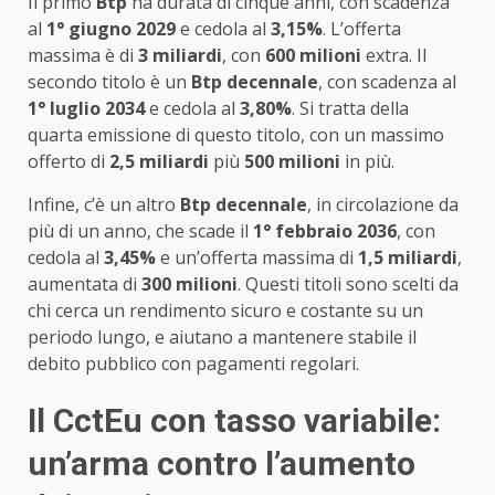
Il primo
Btp
ha durata di cinque anni, con scadenza
al
1° giugno 2029
e cedola al
3,15%
. L’offerta
massima è di
3 miliardi
, con
600 milioni
extra. Il
secondo titolo è un
Btp decennale
, con scadenza al
1° luglio 2034
e cedola al
3,80%
. Si tratta della
quarta emissione di questo titolo, con un massimo
offerto di
2,5 miliardi
più
500 milioni
in più.
Infine, c’è un altro
Btp decennale
, in circolazione da
più di un anno, che scade il
1° febbraio 2036
, con
cedola al
3,45%
e un’offerta massima di
1,5 miliardi
,
aumentata di
300 milioni
. Questi titoli sono scelti da
chi cerca un rendimento sicuro e costante su un
periodo lungo, e aiutano a mantenere stabile il
debito pubblico con pagamenti regolari.
Il CctEu con tasso variabile:
un’arma contro l’aumento