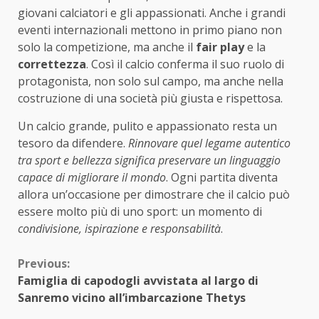
giovani calciatori e gli appassionati. Anche i grandi
eventi internazionali mettono in primo piano non
solo la competizione, ma anche il
fair play
e la
correttezza
. Così il calcio conferma il suo ruolo di
protagonista, non solo sul campo, ma anche nella
costruzione di una società più giusta e rispettosa.
Un calcio grande, pulito e appassionato resta un
tesoro da difendere.
Rinnovare quel legame autentico
tra sport e bellezza significa preservare un linguaggio
capace di migliorare il mondo
. Ogni partita diventa
allora un’occasione per dimostrare che il calcio può
essere molto più di uno sport: un momento di
condivisione, ispirazione e responsabilità
.
Continue
Previous:
Famiglia di capodogli avvistata al largo di
Reading
Sanremo vicino all’imbarcazione Thetys