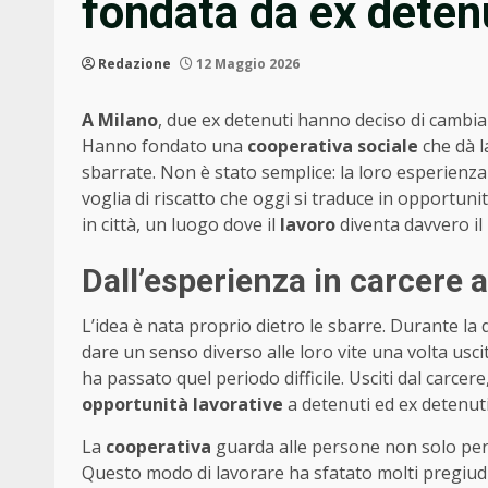
fondata da ex deten
Redazione
12 Maggio 2026
A Milano
, due ex detenuti hanno deciso di cambiar
Hanno fondato una
cooperativa sociale
che dà l
sbarrate. Non è stato semplice: la loro esperienza 
voglia di riscatto che oggi si traduce in opportun
in città, un luogo dove il
lavoro
diventa davvero il
Dall’esperienza in carcere
L’idea è nata proprio dietro le sbarre. Durante la
dare un senso diverso alle loro vite una volta usci
ha passato quel periodo difficile. Usciti dal carcere
opportunità lavorative
a detenuti ed ex detenuti,
La
cooperativa
guarda alle persone non solo per
Questo modo di lavorare ha sfatato molti pregiudi