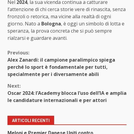
Nel
2024
, la sua vicenda continua a catturare
l’attenzione di chi cerca storie vere di rinascita, senza
fronzoli o retorica, ma vicine alla realtà di ogni
giorno. Nato a
Bologna
, è oggi un simbolo di lotta e
speranza, la prova concreta che si può sempre
rialzarsi e guardare avanti.
Continue
Previous:
Alex Zanardi: il campione paralimpico spiega
Reading
perché lo sport è fondamentale per tutti,
specialmente per i diversamente abili
Next:
Oscar 2024: l’Academy blocca l’uso dell’IA e amplia
le candidature internazionali e per attori
ARTICOLI RECENTI
Meloni e Premier Danese Uniti contro